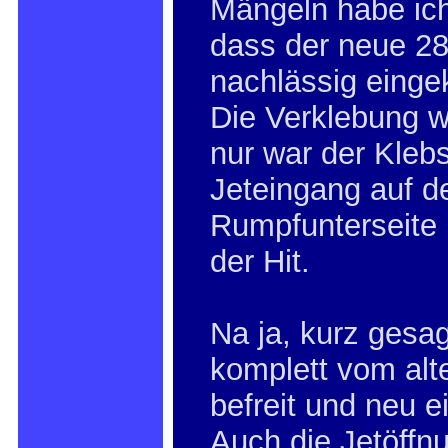
Mängeln habe ich 
dass der neue 28
nachlässig eingek
Die Verklebung w
nur war der Kleb
Jeteingang auf d
Rumpfunterseite n
der Hit.
Na ja, kurz gesag
komplett vom alte
befreit und neu e
Auch die Jetöffn