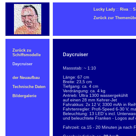
Lucky Lady
::
Riva
::
S
Zurück zur Themenübe
Zurück zu
Daycruiser
Schiffsmodelle
Daycruiser
Massstab: ~ 1:10
Länge: 67 cm
der Neuaufbau
Breite: 23,5 cm
Tiefgang: ca. 4 cm
Technische Daten
Verdrängung: ca. 4 kg
Antrieb: Ultra 1300 wassergekühlt
Bildergalerie
auf einen 28 mm Kehrer-Jet
Fahrakkus: 2x 12 V, 3300 mAh in Rei
Fahrtenregler: Profi-Speed 6-30 V, ma
Beleuchtung: 13 LED´s incl. Unterwa
und beleuchtete Franken - Logos auf d
Fahrzeit: ca.15 - 20 Minuten ja nach 